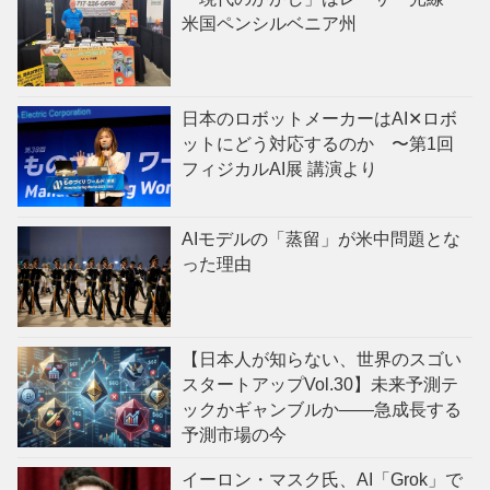
米国ペンシルベニア州
日本のロボットメーカーはAI✕ロボ
ットにどう対応するのか 〜第1回
フィジカルAI展 講演より
AIモデルの「蒸留」が米中問題とな
った理由
【日本人が知らない、世界のスゴい
スタートアップVol.30】未来予測テ
ックかギャンブルか——急成長する
予測市場の今
イーロン・マスク氏、AI「Grok」で