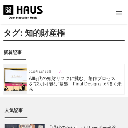
Me
タグ:
知的財産権
新着記事
2025年12月15日
AI
AI時代の知財リスクに挑む、創作プロセス
を“説明可能な”基盤「Final Design」が描く未
来
人気記事
「現代のかかし」はレーザー光線