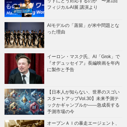
ットにどう対応するのか 〜第1回
フィジカルAI展 講演より
AIモデルの「蒸留」が米中問題とな
った理由
イーロン・マスク氏、AI「Grok」で
『オデュッセイア』長編映画を年内
に製作と予告
【日本人が知らない、世界のスゴい
スタートアップVol.30】未来予測テ
ックかギャンブルか——急成長する
予測市場の今
オープンＡＩの暴走エージェント、