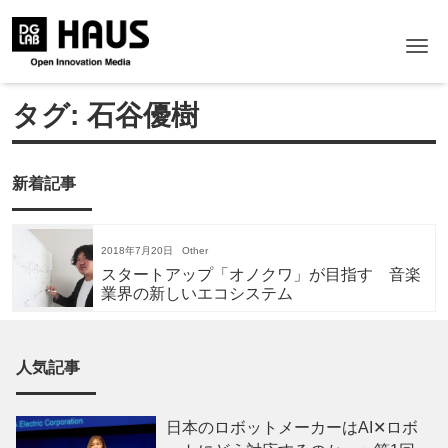
Me
タグ:
石谷優樹
新着記事
2018年7月20日
Other
スタートアップ「オノクワ」が目指す 音楽
業界の新しいエコシステム
人気記事
日本のロボットメーカーはAI✕ロボ