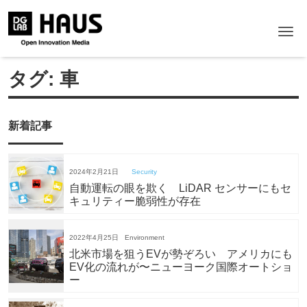
Me
タグ:
車
新着記事
2024年2月21日
Security
自動運転の眼を欺く LiDAR センサーにもセ
キュリティー脆弱性が存在
2022年4月25日
Environment
北米市場を狙うEVが勢ぞろい アメリカにも
EV化の流れが〜ニューヨーク国際オートショ
ー