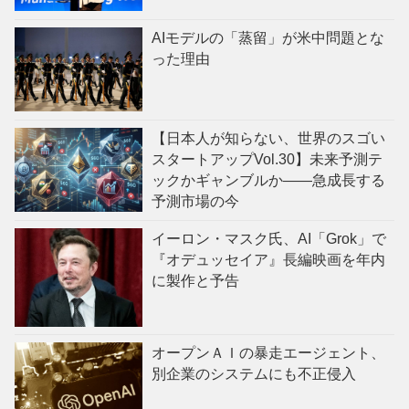
AIモデルの「蒸留」が米中問題とな
った理由
【日本人が知らない、世界のスゴい
スタートアップVol.30】未来予測テ
ックかギャンブルか——急成長する
予測市場の今
イーロン・マスク氏、AI「Grok」で
『オデュッセイア』長編映画を年内
に製作と予告
オープンＡＩの暴走エージェント、
別企業のシステムにも不正侵入