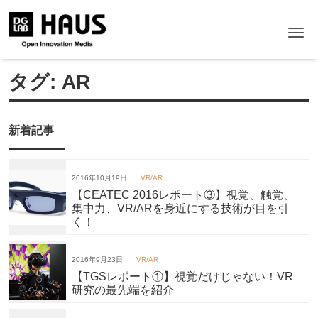
Me
タグ:
AR
新着記事
2016年10月19日
VR/AR
【CEATEC 2016レポート③】視覚、触覚、
集中力、VR/ARを身近にする技術が目を引
く！
2016年9月23日
VR/AR
【TGSレポート①】視覚だけじゃない！VR
研究の最先端を紹介