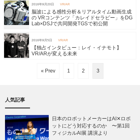
2016年9月20日
VR/AR
脳波による感性分析＆リアルタイム動画生成
の VRコンテンツ「カレイドセラピー」をDG
Lab×DSJで共同開発TGSで初公開
2016年9月5日
VR/AR
【独占インタビュー：レイ・イナモト】
VR/ARが変える未来
« Prev
1
2
3
人気記事
日本のロボットメーカーはAI✕ロボ
ットにどう対応するのか 〜第1回
フィジカルAI展 講演より