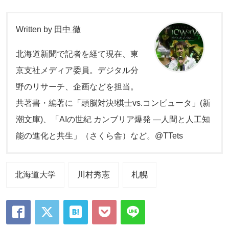
Written by
田中 徹
北海道新聞で記者を経て現在、東
京支社メディア委員。デジタル分
野のリサーチ、企画などを担当。
共著書・編著に「頭脳対決!棋士vs.コンピュータ」(新
潮文庫)、「AIの世紀 カンブリア爆発 ―人間と人工知
能の進化と共生」（さくら舎）など。@TTets
北海道大学
川村秀憲
札幌