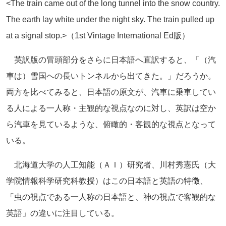
<The train came out of the long tunnel into the snow country.
The earth lay white under the night sky. The train pulled up
at a signal stop.>（1st Vintage International Ed版）
英訳版の冒頭部分をさらに日本語へ直訳すると、「（汽
車は）雪国への長いトンネルから出てきた。」だろうか。
両方を比べてみると、日本語の原文が、汽車に乗車してい
る人による一人称・主観的な視点なのに対し、英訳は空か
ら汽車を見ているような、俯瞰的・客観的な視点となって
いる。
北海道大学の人工知能（ＡＩ）研究者、川村秀憲氏（大
学院情報科学研究科教授）はこの日本語と英語の特徴、
「虫の視点である一人称の日本語と、神の視点で客観的な
英語」の違いに注目している。