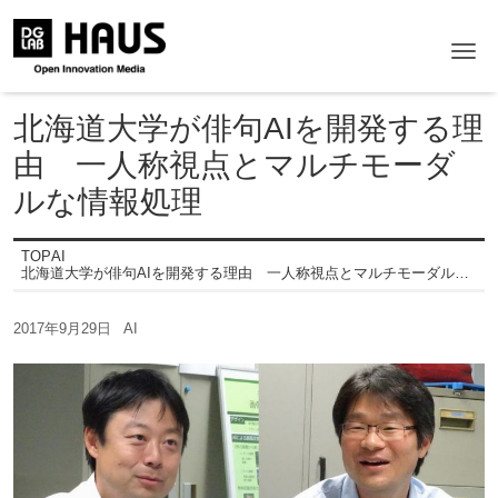
Me
北海道大学が俳句AIを開発する理
由 一人称視点とマルチモーダ
ルな情報処理
TOP
AI
北海道大学が俳句AIを開発する理由 一人称視点とマルチモーダルな情報処理
2017年9月29日
AI