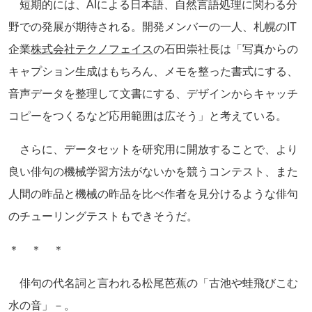
短期的には、AIによる日本語、自然言語処理に関わる分
野での発展が期待される。開発メンバーの一人、札幌のIT
企業
株式会社テクノフェイス
の石田崇社長は「写真からの
キャプション生成はもちろん、メモを整った書式にする、
音声データを整理して文書にする、デザインからキャッチ
コピーをつくるなど応用範囲は広そう」と考えている。
さらに、データセットを研究用に開放することで、より
良い俳句の機械学習方法がないかを競うコンテスト、また
人間の昨品と機械の昨品を比べ作者を見分けるような俳句
のチューリングテストもできそうだ。
＊ ＊ ＊
俳句の代名詞と言われる松尾芭蕉の「古池や蛙飛びこむ
水の音」－。