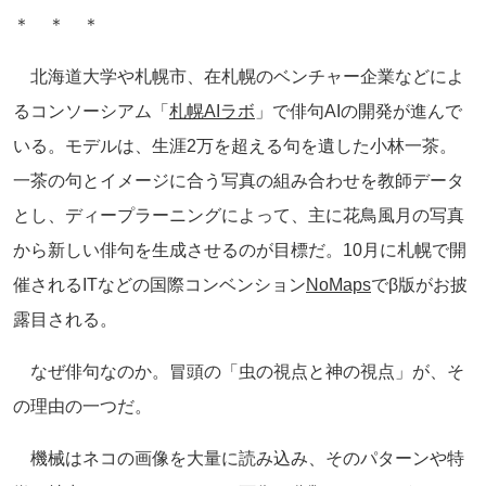
＊ ＊ ＊
北海道大学や札幌市、在札幌のベンチャー企業などによ
るコンソーシアム「
札幌AIラボ
」で俳句AIの開発が進んで
いる。モデルは、生涯2万を超える句を遺した小林一茶。
一茶の句とイメージに合う写真の組み合わせを教師データ
とし、ディープラーニングによって、主に花鳥風月の写真
から新しい俳句を生成させるのが目標だ。10月に札幌で開
催されるITなどの国際コンベンション
NoMaps
でβ版がお披
露目される。
なぜ俳句なのか。冒頭の「虫の視点と神の視点」が、そ
の理由の一つだ。
機械はネコの画像を大量に読み込み、そのパターンや特