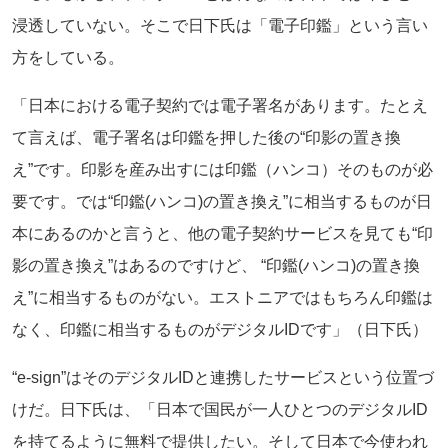
浸透していない。そこで日下氏は「電子印鑑」という言い
方をしている。
「日本における電子契約では電子署名があります。たとえ
て言えば、電子署名は印鑑を押した後の“印影の置き換
え”です。印影を産み出すには印鑑（ハンコ）そのものが必
要です。では“印鑑(ハンコ)の置き換え”に相当するものが日
本にあるのかと言うと、他の電子契約サービスを見ても“印
影の置き換え”はあるのですけど、 “印鑑(ハンコ)の置き換
え”に相当するものがない。エストニアではもちろん印鑑は
なく、印鑑に相当するものがデジタルIDです」（日下氏）
“e-sign”はそのデジタルIDと連携したサービスという位置づ
けだ。日下氏は、「日本で国民が一人ひとつのデジタルID
を持てるように無料で提供したい。そして日本で今使われ