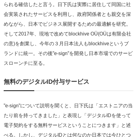
られる確信したと言う。日下氏は実際に居住して同国に社
会実装されたサービスを利用し、政府関係者とも親交を深
めながら、日本でビジネス展開するための最適解を研究。
そして2017年、現地で改めてblockhive OÜ(OÜは有限会社
の意)を創業し、今年の３月日本法人もblockhiveというブ
ランドに統一。その後”e-sign”を開発し日本市場でのサービ
スローンチに至る。
無料のデジタルID付与サービス
”e-sign”について説明を聞くと、日下氏は「エストニアの当
たり前を持ってきました」と表現し「デジタルIDを使って
電子契約をする無料サービスということにつきます」と述
べる。しかし、デジタルIDとは何なのか日本では今ひとつ