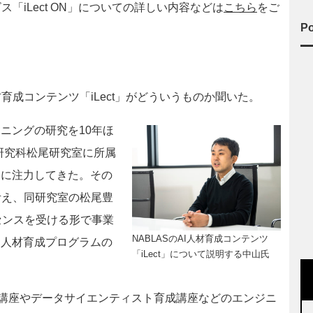
「iLect ON」についての詳しい内容などは
こちら
をご
Po
育成コンテンツ「iLect」がどういうものか聞いた。
ニングの研究を10年ほ
研究科松尾研究室に所属
動に注力してきた。その
考え、同研究室の松尾豊
センスを受ける形で事業
NABLASのAI人材育成コンテンツ
I人材育成プログラムの
「iLect」について説明する中山氏
g基礎講座やデータサイエンティスト育成講座などのエンジニ