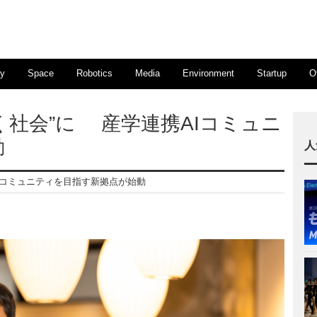
ty
Space
Robotics
Media
Environment
Startup
O
く社会”に 産学連携AIコミュニ
動
人
AIコミュニティを目指す新拠点が始動