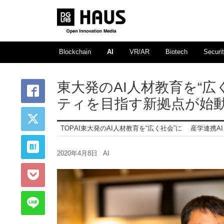
Blockchain
AI
VR/AR
Biotech
Securi
東大発のAI人材教育を“広
ティを目指す新拠点が始
TOP
AI
東大発のAI人材教育を“広く社会”に 産学連携
2020年4月8日
AI