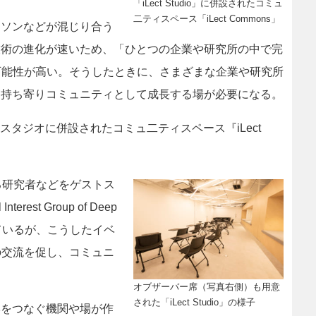
「iLect Studio」に併設されたコミュ
二ティスペース「iLect Commons」
ーソンなどが混じり合う
技術の進化が速いため、「ひとつの企業や研究所の中で完
可能性が高い。そうしたときに、さまざまな企業や研究所
を持ち寄りコミュニティとして成長する場が必要になる。
あり、スタジオに併設されたコミュ二ティスペース『iLect
る研究者などをゲストス
est Group of Deep
を予定しているが、こうしたイベ
の交流を促し、コミュニ
オブザーバー席（写真右側）も用意
された「iLect Studio」の様子
学をつなぐ機関や場が作