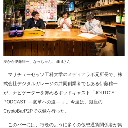
左から伊藤穰一、なっちゃん、BBBさん
マサチューセッツ工科大学のメディアラボ元所長で、株
式会社デジタルガレージの共同創業者でもある伊藤穰一
が、ナビゲーターを努めるポッドキャスト「JOI ITO’S
PODCAST ―変革への道― 」。今週は、銀座の
CryptoBarP2Pで収録を行った。
このバーには、毎晩のように多くの仮想通貨関係者が集