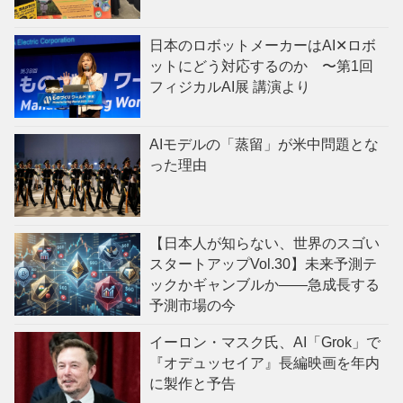
日本のロボットメーカーはAI✕ロボ
ットにどう対応するのか 〜第1回
フィジカルAI展 講演より
AIモデルの「蒸留」が米中問題とな
った理由
【日本人が知らない、世界のスゴい
スタートアップVol.30】未来予測テ
ックかギャンブルか——急成長する
予測市場の今
イーロン・マスク氏、AI「Grok」で
『オデュッセイア』長編映画を年内
に製作と予告