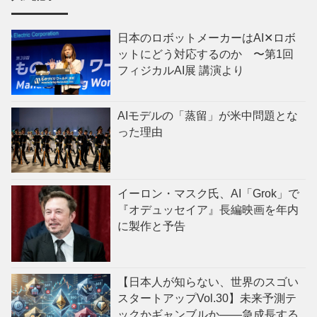
日本のロボットメーカーはAI✕ロボ
ットにどう対応するのか 〜第1回
フィジカルAI展 講演より
AIモデルの「蒸留」が米中問題とな
った理由
イーロン・マスク氏、AI「Grok」で
『オデュッセイア』長編映画を年内
に製作と予告
【日本人が知らない、世界のスゴい
スタートアップVol.30】未来予測テ
ックかギャンブルか——急成長する