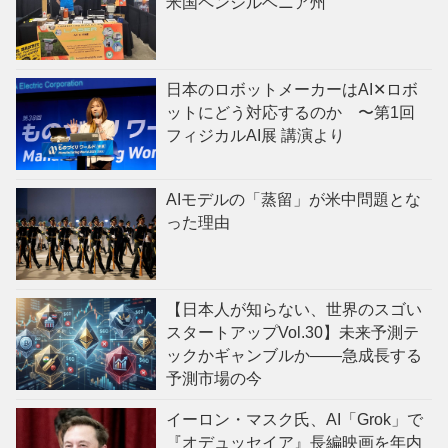
米国ペンシルベニア州
日本のロボットメーカーはAI✕ロボ
ットにどう対応するのか 〜第1回
フィジカルAI展 講演より
AIモデルの「蒸留」が米中問題とな
った理由
【日本人が知らない、世界のスゴい
スタートアップVol.30】未来予測テ
ックかギャンブルか——急成長する
予測市場の今
イーロン・マスク氏、AI「Grok」で
『オデュッセイア』長編映画を年内