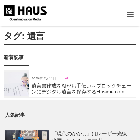
Me
タグ:
遺言
新着記事
2020年12月11日
AI
遺言書作成をAIがお手伝い～ブロックチェー
ンにデジタル遺言を保存するHusime.com
人気記事
「現代のかかし」はレーザー光線