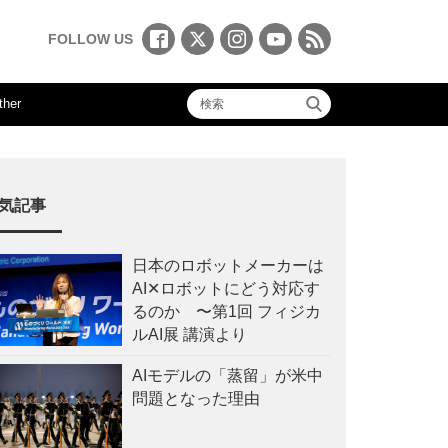
FOLLOW US
ther
気記事
日本のロボットメーカーは
AI✕ロボットにどう対応す
るのか 〜第1回 フィジカ
ルAI展 講演より
AIモデルの「蒸留」が米中
問題となった理由