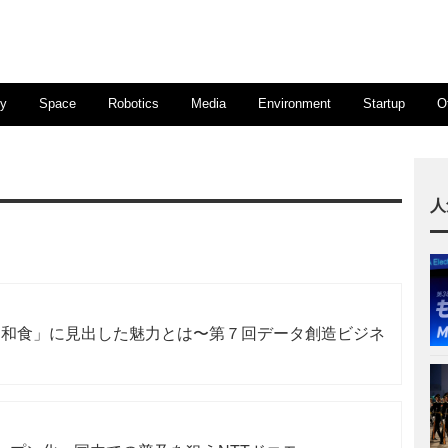
ty
Space
Robotics
Media
Environment
Startup
O
人
「和食」に見出した魅力とは〜第７回データ創造ビジネ