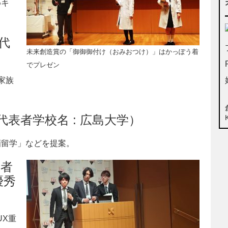
キ
。
（代
未来創造賞の「御御御付け（おみおつけ）」はかっぽう着
）
でプレゼン
家族
表者学校名 : 広島大学）
留学」などを提案。
表者
優秀
X重