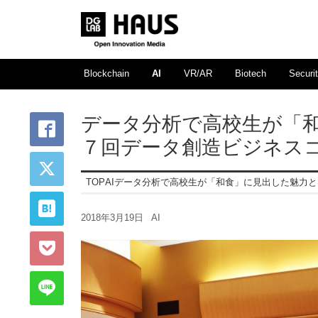
Blockchain
AI
VR/AR
Biotech
Securi
データ分析で高校生が「
７回データ創造ビジネス
TOP
AI
データ分析で高校生が「和食」に見出した魅力と
2018年3月19日
AI