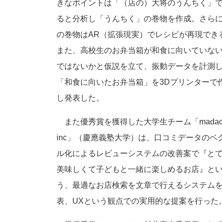
きなポイントは「（店の）大将のうんちく」
ると分析し「うんちく」の巻物を作成。さら
の巻物はAR（拡張現実）でレシピが再現でき
また、高校生のお弁当箱が和食に向いていな
ではないかと仮説を立て、振動データを計測
「和食に向いたお弁当箱」を3Dプリンターで
し発表した。
また優秀賞を獲得した大学生チーム「mada
inc」（慶應義塾大学）は、口コミデータのベ
ル化によるレビューシステムの改善案で『と
美味しくて子どもと一緒に楽しめるお店』と
う、最適なお店検索を文章で行えるシステム
表、UXという観点での実用的な提案を行った