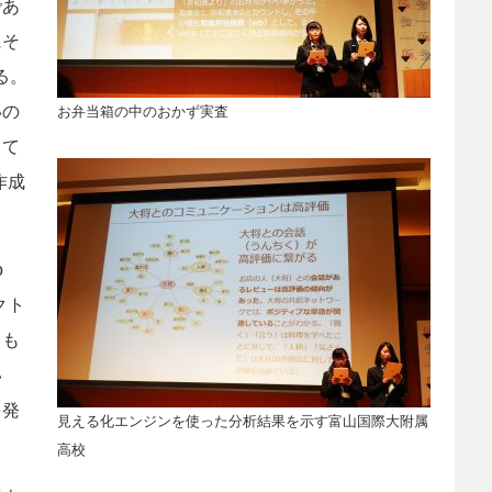
であ
にそ
る。
いの
お弁当箱の中のおかず実査
して
作成
o
クト
ても
い
を発
見える化エンジンを使った分析結果を示す富山国際大附属
。
高校