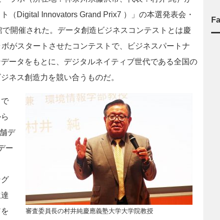
al Innovators Grand Prix7 ）」の本選発表会・
F
学北館で開催された。データ創造ビジネスコンテストとは慶
ラボがスタートさせたコンテストで、ビジネスパートナ
ンデータをもとに、デジタルネイティブ世代である全国の
ビジネス創造力を競い合うものだ。
」で
から
店舗デ
デー
フ
ング
生達
アを
審査委員長の村井純慶應義塾大学大学院教授