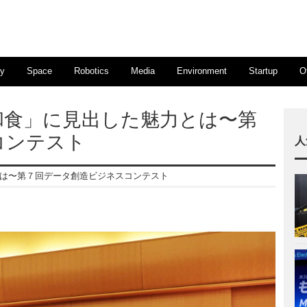
ty
Space
Robotics
Media
Environment
Startup
O
和食」に見出した魅力とは〜第
コンテスト
人
は〜第７回データ創造ビジネスコンテスト