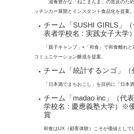
滋養豊かな「ねこまんま」の普及のため
ッチンカー展開とインスタント食品化を提案
チーム「SUSHI GIRLS」
表者学校名 : 実践女子大学
「親子キャンプ」×「和食」で和食離れと
コミュニケーション醸成を提案。
チーム「統計するンゴ」（代
「日本酒でまちおこし」を目的に「日本酒
チーム「madao inc」（代
学校名 : 慶應義塾大学）※
賞
和食はUX（顧客体験）こそが価値としてU