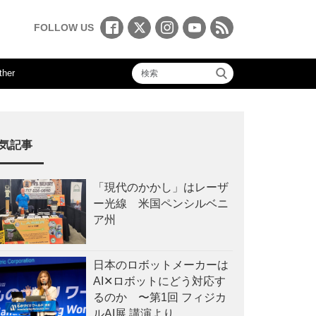
FOLLOW US
ther
気記事
「現代のかかし」はレーザ
ー光線 米国ペンシルベニ
ア州
日本のロボットメーカーは
AI✕ロボットにどう対応す
るのか 〜第1回 フィジカ
ルAI展 講演より