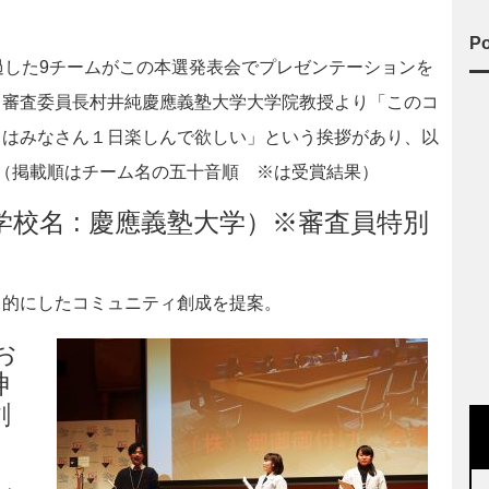
Po
した9チームがこの本選発表会でプレゼンテーションを
て審査委員長村井純慶應義塾大学大学院教授より「このコ
日はみなさん１日楽しんで欲しい」という挨拶があり、以
（掲載順はチーム名の五十音順 ※は受賞結果）
校名 : 慶應義塾大学）※審査員特別
にしたコミュニティ創成を提案。
お
神
創