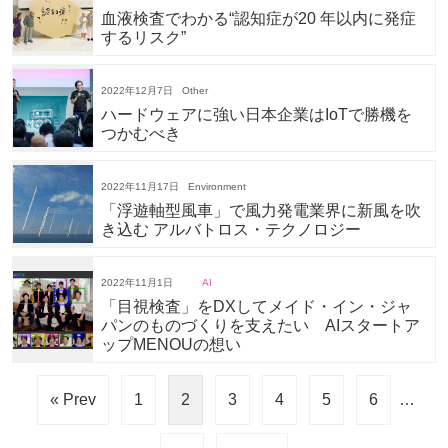
血液検査でわかる“認知症が20 年以内に発症
するリスク”
2022年12月7日
Other
ハードウェアに強い日本企業はIoTで勝機を
つかむべき
2022年11月17日
Environment
「浮遊軸型風車」で風力発電業界に新風を吹
き込む アルバトロス・テクノロジー
2022年11月1日
AI
「目視検査」をDXしてメイド・イン・ジャ
パンのものづくりを支えたい AIスタートア
ップMENOUの想い
« Prev
1
2
3
4
5
6
…