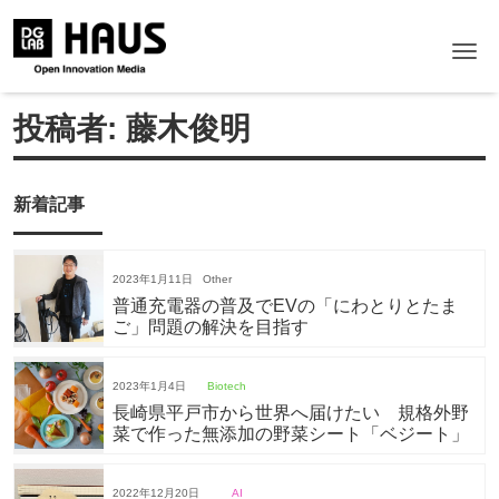
Me
投稿者:
藤木俊明
新着記事
2023年1月11日
Other
普通充電器の普及でEVの「にわとりとたま
ご」問題の解決を目指す
2023年1月4日
Biotech
長崎県平戸市から世界へ届けたい 規格外野
菜で作った無添加の野菜シート「ベジート」
2022年12月20日
AI