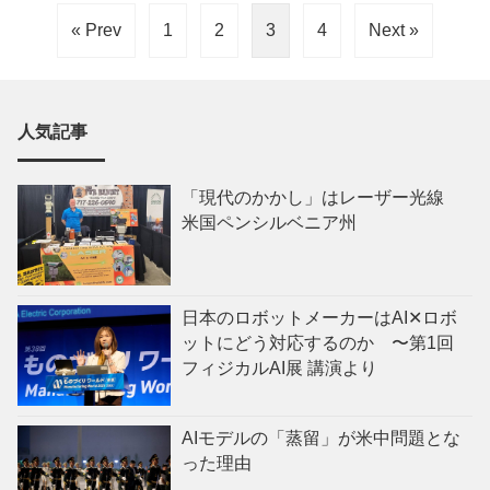
« Prev
1
2
3
4
Next »
人気記事
「現代のかかし」はレーザー光線
米国ペンシルベニア州
日本のロボットメーカーはAI✕ロボ
ットにどう対応するのか 〜第1回
フィジカルAI展 講演より
AIモデルの「蒸留」が米中問題とな
った理由