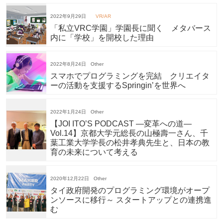
2022年9月29日
VR/AR
「私立VRC学園」学園長に聞く メタバース
内に「学校」を開校した理由
2022年8月24日
Other
スマホでプログラミングを完結 クリエイタ
ーの活動を支援するSpringin’を世界へ
2022年1月24日
Other
【JOI ITO’S PODCAST ―変革への道―
Vol.14】京都大学元総長の山極壽一さん、千
葉工業大学学長の松井孝典先生と、日本の教
育の未来について考える
2020年12月22日
Other
タイ政府開発のプログラミング環境がオープ
ンソースに移行～ スタートアップとの連携進
む