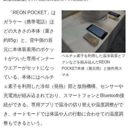
「REON POCKET」は
ガラケー（携帯電話）ほ
どの大きさの本体（重さ
約85g）と、背中側の首
元に本体装着用のポケッ
ペルチェ素子を利用した温冷装置とフ
トがついた専用インナー
ァンなどを組み込んだREON
ウエアーがセットになっ
POCKET本体（展示用）と操作用ス
マホ
ている。本体にはペルチ
ェ素子を利用した冷却（発熱）部と放熱機構、センサーや
充電池が組み込まれており、スマートフォンとBluetooth接
続ができる。専用アプリで温冷の切り替えや温度調整がで
き、オートモードでは体温や人の行動に合わせての温度調
整もできるという。