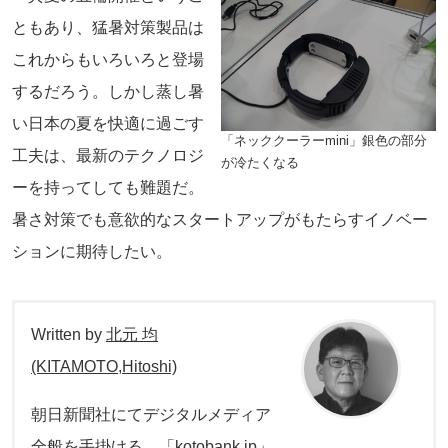
ともあり、猛暑対策製品は
これからもいろいろと登場
するだろう。しかし蒸し暑
い日本の夏を快適に過ごす
「ネッククーラーmini」銀色の部分
工夫は、最新のテクノロジ
が冷たくなる
ーを持ってしても難題だ。
暑さ対策でも意欲的なスタートアップがもたらすイノベー
ションに期待したい。
Written by
北元 均
(KITAMOTO,Hitoshi)
朝日新聞社にてデジタルメディア
全般を手掛ける。「kotobank.jp」